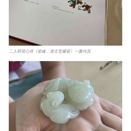
二人研習心得《瓷緣：達文堂藏瓷》一書內頁