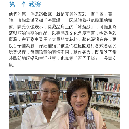
第一件藏瓷
他們的第一件瓷器收藏，就是亮麗的五彩「百子圖」蓋
罐。這個蓋罐又稱「將軍罐」，因其罐蓋狀似將軍的頭
盔。陳氏伉儷表示，從藏品肩上的「冰裂紋」，可推測為
清朝順治時期的作品。以美感及文化角度而言，物器色彩
斑斕，在五彩中又用了大量的青花料，顏色深淺有序，更
以百子圖為題，仔細描繪了孩童們在庭園進行各式各樣的
玩樂過程，每個孩童的表情不同，動作各異，既反映了當
時民間的玩樂和生活狀態，也寓意「百子千孫」、長壽安
康。