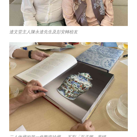
達文堂主人陳永達先生及彭安轉校友
二人收藏的第一件陶瓷珍藏——五彩「百子圖」蓋罐