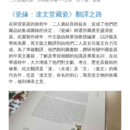
《瓷緣：達文堂藏瓷》翻譯之路
在研習瓷器的旅程中，二人廣結良師益友，促成了他們把
藏品結集成圖錄的決定，《瓷緣》精選所藏唐至盛清瓷
器。此書製作經年，中文版由林業強教授編著，以評鑑及
學術為重，英文版之翻譯則由他們二人及女兒嘉文合力完
成。為了準確翻譯，他們跑到圖書館，鑽研有關中國瓷器
的中英文書籍，了解及學習相關的知識及專業名詞，在自
學過程中，大大增進了他們對文獻、考古、歷史及藝術的
修養。此次翻譯是「達」（永達）及「文」（嘉文）的兩
代合作，也是「達文堂」命名的初心，寓意從文物的收藏
中，做到傳承之意。