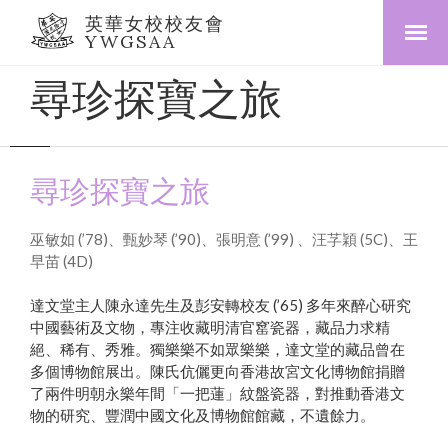
英華女校校友會
YWGSAA
尋珍探寶之旅
尋珍探寶之旅
巫敏如 (’78)、甄妙琴 (’90)、張明意 (’99) 、汪芓穎 (5C)、王
早苗 (4D)
達文堂主人陳永達先生及彭安轉校友 (’65) 多年來醉心研究
中國藝術及文物，專注收藏明清官窰瓷器，藏品力求精
絕、稀有、秀雅。獨樂樂不如眾樂樂，達文堂的藏品曾在
多個博物館展出。陳氏伉儷更向香港故宮文化博物館捐贈
了兩件明朝永樂年間「一把蓮」紋盤瓷器，對推動香港文
物的研究、豐潤中國文化及博物館館藏，不遺餘力。