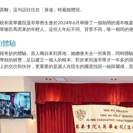
莫離」這句話往往在「身遠」時最能體現。
校和英華書院溫哥華舊生會於2024年6月舉辦了一個熱鬧的週年晚
單槍匹馬而來的年輕人。這些人年紀不同、背景不同，唯一相同的
的體驗
很奇妙的體驗。當人獨自來到異地，她總會失去一些東西，同時體
學校的經歷，足以建立一個人的根本。對於來到溫哥華才一年多的
上的交往和扶持，更重要的是讓人在陌生的國度找回一絲歸屬感，