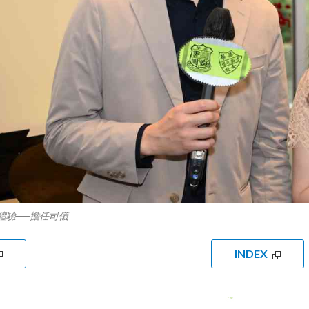
體驗──擔任司儀
INDEX