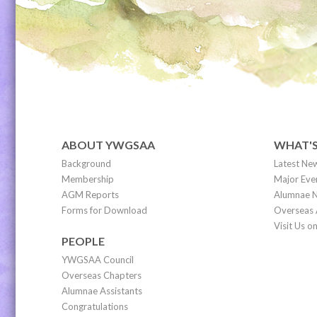
ABOUT YWGSAA
WHAT'
Background
Latest Ne
Membership
Major Eve
AGM Reports
Alumnae N
Forms for Download
Overseas 
Visit Us 
PEOPLE
YWGSAA Council
Overseas Chapters
Alumnae Assistants
Congratulations