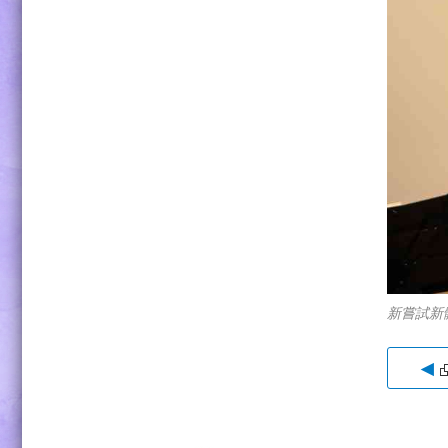
新嘗試新
◀