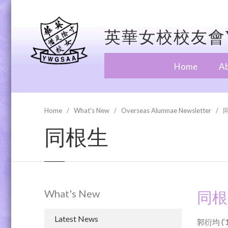
英華女校校友會Y
Home
A
Home
What's New
Overseas Alumnae Newsletter
同根生
What's New
同根
Latest News
郭衍均 (’1