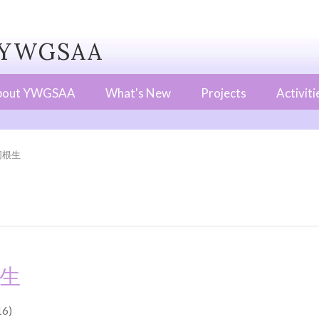
WGSAA
bout YWGSAA
What's New
Projects
Activiti
同根生
生
6)