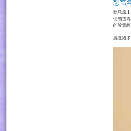
想當
聽見席上
便知道為
的珍貴經
感激諸多