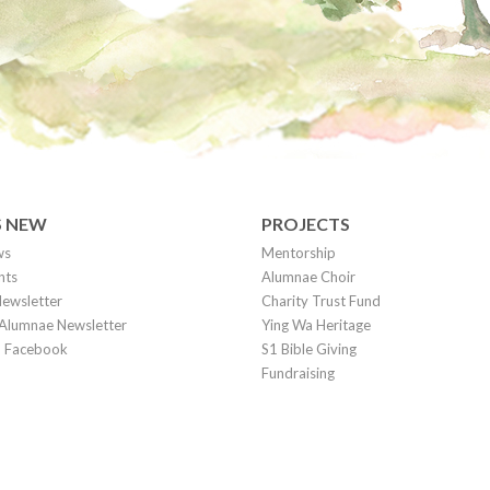
S NEW
PROJECTS
ws
Mentorship
nts
Alumnae Choir
ewsletter
Charity Trust Fund
Alumnae Newsletter
Ying Wa Heritage
on Facebook
S1 Bible Giving
Fundraising