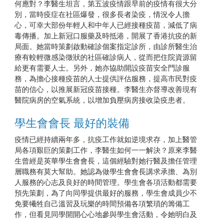
何應對？李醫生坦言，第五波疫情跟早前的疫情有很大分
別，當時疫症在社區爆發，很多長者染疫，情況令人擔
心，可幸大部份年輕人和中年人已經接種疫苗，減低了病
毒傳播。加上新冠口服藥及時抵港，開展了香港抗疫的新
局面。她當時策劃啟動確診個案指定診所，由診所醫生治
療有較輕微感染徵狀的社區確診病人，從而把住院資源留
給更有需要人士。另外，她亦協助開設疫苗安全門診服
務，為擔心接種疫苗的人士提供評估服務，提高市民對疫
照顧心愛的寵物狗是李醫生的最佳減壓活動
苗的信心，以推展新冠疫苗接種。李醫生亦督導改善現有
醫院病房的空氣系統，以增加負壓病房接收染疫患者。
學生會會長 最好的裝備
疫情已經持續兩年多，抗疫工作就如逆境求存，加上醫管
局各項艱巨的策劃工作，李醫生如何一一解決？原來李醫
生曾經是英華學生會會長，這個經驗對她行醫及擔任管理
層職務有莫大幫助。她認為做學生會會長講求承擔、為別
人服務的心志及良好的時間管理。學生會各項活動都需要
預先策劃，為了向同學提供最好的服務，學生會成員少不
免要犧牲自己溫習及玩樂的時間預備各項繁瑣的籌備工
作，但看見同學開開心心地參與學生會活動，令她明白及