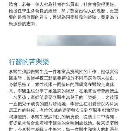
體會，若每一個人都為社會作出貢獻，社會會變得更好。
她擔任學生會會長的經歷，除了豐富她個人的履歷，更重
要的是價值觀的建立，透過為同學服務的經驗，奠定為市
民服務的志向。
行醫的苦與樂
李醫生強調做醫生是一件相當具挑戰性的工作，她做實習
醫生時，曾經半夜三點還要穿梭於不同病房為病人抽血，
身體累極了，索性就跟一同值班的同學蹲在醫院走廊休
息。李醫生也分享了她難忘的經歷，在她實習時曾經接生
一名嬰孩，產婦笑著要李醫生當兒子的「契媽」，之後還
一直把兒子成長的照片發給她。李醫生在明愛醫院內科病
房工作的時候，有位90歲的婆婆每次見到李醫生都會請她
喝維他奶。李醫生被調到別的病房後，從護士口中得知，
婆婆還常常會拿着和李醫生的合照到處找她。後來婆婆離
到處旅遊也是李醫生的減壓良藥
世，令李醫生感嘆人生無常，每一次醫生和病人的相遇都