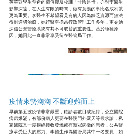
英華對學生塑造的價值觀及校訓「寸陰是惜」亦對李醫生
影響深遠，在人生有限的時間，做有意義的事比名成利就
更為重要。李醫生不希望看見有病人因為缺乏資源而無法
得到適切治療，她行醫至擔當行政管理工作多年，更令她
深信公營醫療系統有其不可取替的重要性。基於種種原
因，她因此一直非常享受留在醫管局工作。
李醫生忙裡偷閒
疫情來勢洶洶 不斷迎難而上
早前第五波疫情非常嚴重，確診者數目破紀錄，公立醫院
病房爆滿，有部份病人更要在醫院門外露天等候求診，私
家醫院又一度拒絕接收發燒或有新冠病徵的患者，公共醫
療承受巨大的壓力。李醫生作為醫管局其中一名要員，如