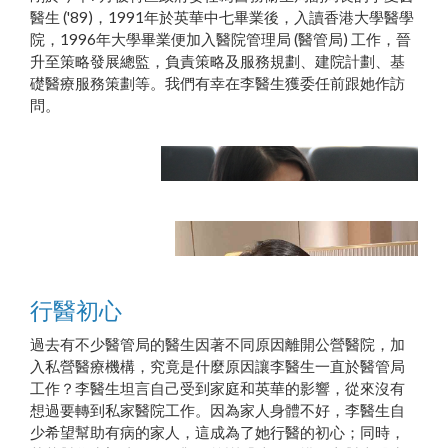
醫生 ('89)，1991年於英華中七畢業後，入讀香港大學醫學
院，1996年大學畢業便加入醫院管理局 (醫管局) 工作，晉
升至策略發展總監，負責策略及服務規劃、建院計劃、基
礎醫療服務策劃等。我們有幸在李醫生獲委任前跟她作訪
問。
行醫初心
過去有不少醫管局的醫生因著不同原因離開公營醫院，加
入私營醫療機構，究竟是什麼原因讓李醫生一直於醫管局
工作？李醫生坦言自己受到家庭和英華的影響，從來沒有
想過要轉到私家醫院工作。因為家人身體不好，李醫生自
李醫生出席工作會議
少希望幫助有病的家人，這成為了她行醫的初心；同時，