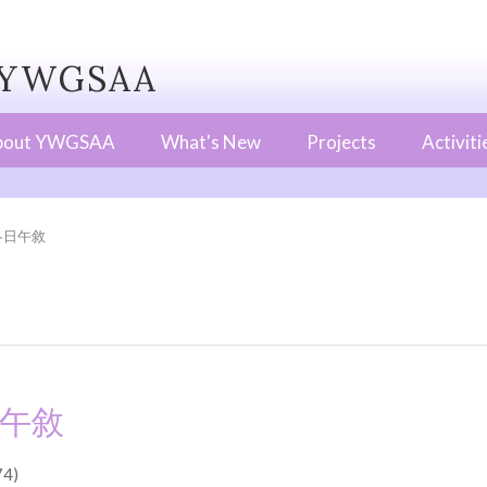
WGSAA
bout YWGSAA
What's New
Projects
Activiti
冬日午敘
午敘
4)