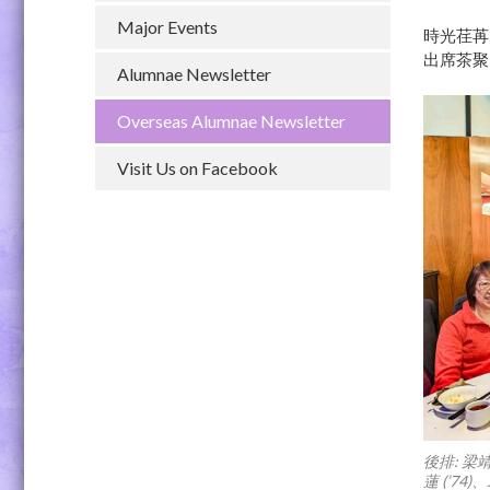
Major Events
時光荏苒
出席茶聚
Alumnae Newsletter
Overseas Alumnae Newsletter
Visit Us on Facebook
後排: 梁靖
蓮 (’74)