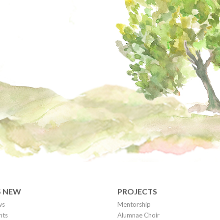
S NEW
PROJECTS
ws
Mentorship
nts
Alumnae Choir