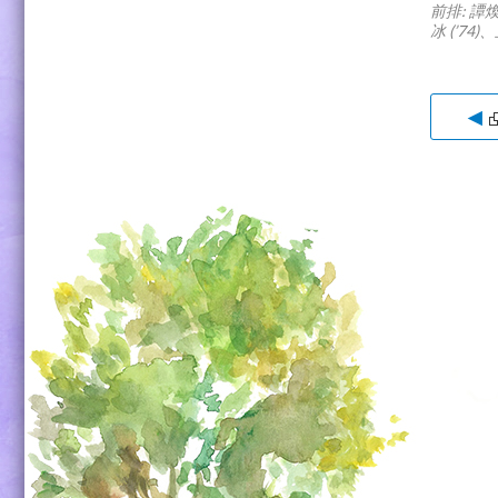
前排: 譚煥
冰 (’74)
◀