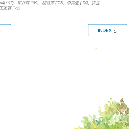
嫻 (’67)、李舒燕 (’89)、關慕芳 (’72)、李美愛 (’74)、譚玉
、王家寶 (’72)
INDEX