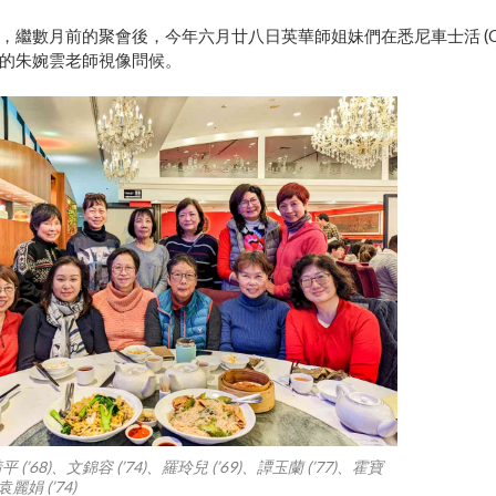
，繼數月前的聚會後，今年六月廿八日英華師姐妹們在悉尼車士活 (Cha
的朱婉雲老師視像問候。
平 (’68)、文錦容 (’74)、羅玲兒 (’69)、譚玉蘭 (’77)、霍寶
、袁麗娟 (’74)