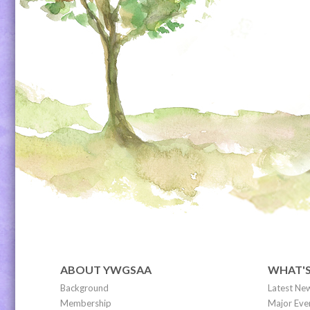
ABOUT YWGSAA
WHAT'
Background
Latest Ne
Membership
Major Eve