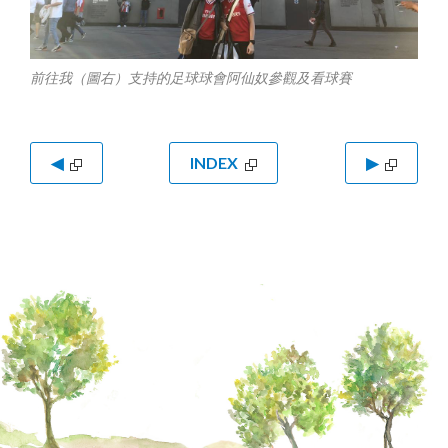
前往我（圖右）支持的足球球會阿仙奴參觀及看球賽
◀
INDEX
▶