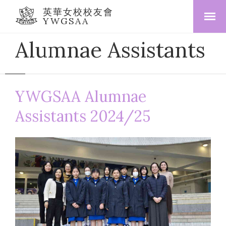
英華女校校友會
YWGSAA
Alumnae Assistants
YWGSAA Alumnae
Assistants 2024/25