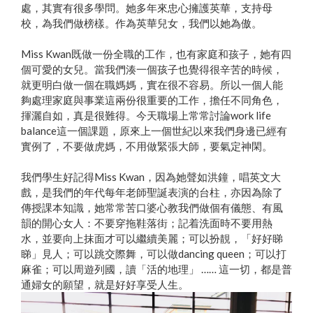
處，其實有很多學問。她多年來忠心擁護英華，支持母
校，為我們做榜樣。作為英華兒女，我們以她為傲。
Miss Kwan既做一份全職的工作，也有家庭和孩子，她有四
個可愛的女兒。當我們湊一個孩子也覺得很辛苦的時候，
就更明白做一個在職媽媽，實在很不容易。所以一個人能
夠處理家庭與事業這兩份很重要的工作，擔任不同角色，
揮灑自如，真是很難得。今天職場上常常討論work life
balance這一個課題，原來上一個世紀以來我們身邊已經有
實例了，不要做虎媽，不用做緊張大師，要氣定神閑。
我們學生好記得Miss Kwan，因為她聲如洪鐘，唱英文大
戲，是我們的年代每年老師聖誕表演的台柱，亦因為除了
傳授課本知識，她常常苦口婆心教我們做個有儀態、有風
韻的開心女人：不要穿拖鞋落街；記着洗面時不要用熱
水，並要向上抹面才可以繼續美麗；可以扮靚，「好好睇
睇」見人；可以跳交際舞，可以做dancing queen；可以打
麻雀；可以周遊列國，讀「活的地理」 …… 這一切，都是普
通婦女的願望，就是好好享受人生。