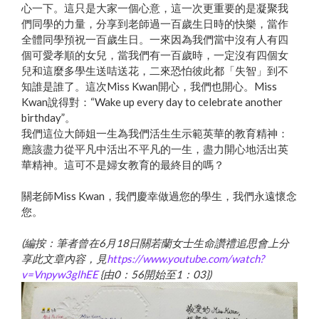
心一下。這只是大家一個心意，這一次更重要的是凝聚我
們同學的力量，分享到老師過一百歲生日時的快樂，當作
全體同學預祝一百歲生日。一來因為我們當中沒有人有四
個可愛孝順的女兒，當我們有一百歲時，一定沒有四個女
兒和這麼多學生送咭送花，二來恐怕彼此都「失智」到不
知誰是誰了。這次Miss Kwan開心，我們也開心。Miss
Kwan說得對：“Wake up every day to celebrate another
birthday”。
我們這位大師姐一生為我們活生生示範英華的教育精神：
應該盡力從平凡中活出不平凡的一生，盡力開心地活出英
華精神。這可不是婦女教育的最終目的嗎？
關老師Miss Kwan，我們慶幸做過您的學生，我們永遠懷念
您。
(編按：筆者曾在6月18日關若蘭女士生命讚禮追思會上分
享此文章內容，見
https://www.youtube.com/watch?
v=Vnpyw3glhEE
{由0：56開始至1：03})