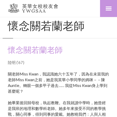
英華女校校友會
YWGSAA
懷念關若蘭老師
懷念關若蘭老師
陸明 (’67)
關老師Miss Kwan，我認識她六十五年了，因為在未當我的
老師Miss Kwan之前，她是我英華小學同學的媽咪－－陳
Auntie。轉眼一個多甲子過去…… 我從Miss Kwan身上學到
甚麼呢？
她畢業後回歸母校，執起教鞭。在我就讀中學時，她曾經
是我班的地理和數學科老師。她多年來接受不同的教學挑
戰，關心同事，得到同事的愛戴。她教曉我們：人與人相