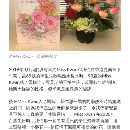
給Miss Kwan一百歲的祝賀
2019年4月我們班有幸約Miss Kwan和我們在香港見面飲下
午茶，當69歲的學生只敢喝熱水暖水時，98歲的Miss
Kwan點了雪糕吃，可見老的不怕生冷，反而較年輕的怕。
她樂天從容的性格，似乎就是她長壽的秘訣。
後來Miss Kwan入了醫院，我們那一屆的同學便不時給她送
上慰問，因為我們在生的老師越來越少了，令我們驚覺歲
月不饒人，真的要「寸陰是惜」。Miss Kwan 在2020年一
百歲生日時，我們那一屆尚有通訊的學生齊齊恭賀她，送
上賀咭和一小盤花——是疫情下醫院可接受的絲花，讓她開