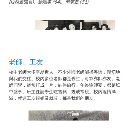
(校務處職員)、鮑瑞美 ('54)、熊琬章 ('51)
老師、工友
校中老師大多平易近人。不少外國老師能操粵語，親切地
與我們交往。校內多位老師都是舊生，可算亦師亦友。老
師同學，經常打成一片，結伴旅行，年終謝師宴，都是班
1971年蕭覺真校長回港參加畢業禮
中盛事。班主任請學生吃雪糕，幾成常規。校內溫情洋
溢，就連工友銀姐及就叔，都是我們的朋友。