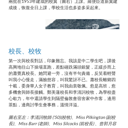
兩批在1953年建成的校翼（圖右）上課。羅便臣道新翼建
成後，恢復全日上課，學校生活也多姿多采起來。
校長、校牧
第一次與校長對話，印象難忘。我該是中二學生吧，課後
1953年英華校舍外貌
高興地往山下操場直跑，差點碰跌滿頭銀髮，正緩步而上
的蕭覺真校長。她閃避一旁，沒有半句責備，反笑着輕聲
叫我小心慢走，滿臉慈容，叫我驚訝不已。蕭校長離鄉四
十載，委身華人女子教育，叫我由衷敬佩。愈是高班，愈
多機會與師長接觸。鄭美蓮校長和李清詞校牧，為學校盡
心歇力，年中還請學生到隔壁倫敦會宿舍家中作客，邊用
茶點，邊商討學生會事務，溫情洋溢。
圖右至左：李清詞牧師 ('50)(校牧)、Miss Pilkington (副校
長)、Miss Barr (老師)、Miss Silcocks (前校長) 、曾郭月容