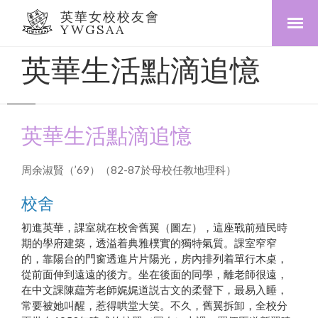
英華女校校友會
YWGSAA
英華生活點滴追憶
英華生活點滴追憶
周余淑賢（’69）（82-87於母校任教地理科）
校舍
初進英華，課室就在校舍舊翼（圖左），這座戰前殖民時
期的學府建築，透溢着典雅樸實的獨特氣質。課室窄窄
的，靠陽台的門窗透進片片陽光，房內排列着單行木桌，
從前面伸到遠遠的後方。坐在後面的同學，離老師很遠，
在中文課陳藴芳老師娓娓道説古文的柔聲下，最易入睡，
常要被她叫醒，惹得哄堂大笑。不久，舊翼拆卸，全校分