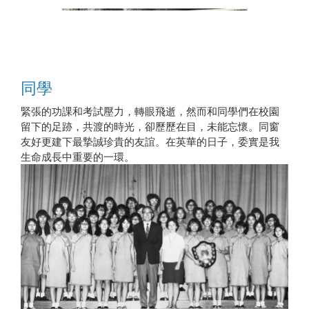
同學
1969年李清詞牧師率團契在炮台山辦活動
緊張的功課和考試壓力，轉眼飛逝，然而和同學們在校園
留下的足跡，共渡的時光，卻歷歷在目，未能忘懷。同窗
友好更建下最摯誠珍貴的友誼。在英華的日子，委實是我
1971年中七同學和工友銀姐（右四）臨別依
生命成長中重要的一環。
依