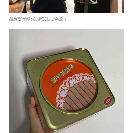
徐惠珊老師 (右) 到訪送上的畫作