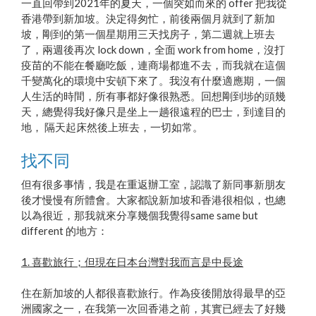
一直回帶到2021年的夏天，一個突如而來的 offer 把我從
香港帶到新加坡。決定得匆忙，前後兩個月就到了新加
坡，剛到的第一個星期用三天找房子，第二週就上班去
了，兩週後再次 lock down，全面 work from home，沒打
疫苗的不能在餐廳吃飯，連商場都進不去，而我就在這個
千變萬化的環境中安頓下來了。我沒有什麼適應期，一個
人生活的時間，所有事都好像很熟悉。回想剛到埗的頭幾
天，總覺得我好像只是坐上一趟很遠程的巴士，到達目的
地， 隔天起床然後上班去，一切如常。
找不同
但有很多事情，我是在重返辦工室，認識了新同事新朋友
後才慢慢有所體會。大家都說新加坡和香港很相似，也總
以為很近，那我就來分享幾個我覺得same same but
different 的地方：
1. 喜歡旅行；但現在日本台灣對我而言是中長途
住在新加坡的人都很喜歡旅行。作為疫後開放得最早的亞
洲國家之一，在我第一次回香港之前，其實已經去了好幾