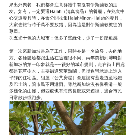
果出外聚餐，我們都會注意群體中有沒有伊斯蘭教的朋
友。如有，一定要選Halah（清真食品）的餐廳，在熟食中
心交還餐具時，亦會分開收集Halah和non-Halah的餐具，
大家去旅行時千萬不要放錯，因為這是對伊斯蘭教教徒的
尊重。
3. 五光十色的大城市；但多了些綠化，少了一份壓迫感
第一次來新加坡是為了工作，同時亦是一名旅客，去的地
方、各種體驗都跟生活在這裡很不同。兩年前初到埗時對
新加坡的第一印象就是——很好的城市規劃，走在街上四處
都是花草樹木，主要街道繁華熱鬧，但拐過彎就馬上進入
平靜的住宅區。組屋（公共房屋）會建設有蓋走道至地鐵
及巴士站，讓市民不用淋雨。雖然新加坡沒有像香港一般
多樣化的山徑，但四處也有海濱長廊或郊遊徑，適合市民
日常散步或跑步。