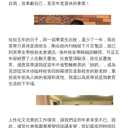
自我，並奉獻自己，直至年老退休的事業！
短短五年的日子，與一屆畢業生比較，還少了一年，我在
英華只算得是插班生，剛在校內刊物留下片言隻語，就已
到英華女學校校友會通訊 - 海外校友專輯細訴離情。可這五
年卻經歷了人生翻天覆地、社會驚濤駭浪，疫症反覆無
常。感恩英華讓我從當年中途暫離教席的「師奶」，成為
鄺可嘉（前英文及英國文學老師）
見證從深水埗臨時校舍回歸羅便臣道新校舍的新老師，重
拾當年初為人師的雀躍和喜悅。我還以為英華就是我教育
生涯的下半場。
人性化又充實的工作環境，讓我們這些年來享受不已。因
此，儘管社會氛圍漸漸變得詭譎多變，世紀瘟疫同時猖狂