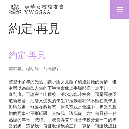
英華女校校友會
YWGSAA
約定‧再見
約定‧再見
鄺可嘉、楊幼欣（前老師）
整整十多年的光陰，讓小龍女見證了楊過對她的痴情，也
令我以為自己人生的下半場會像上半場那樣一馬平川，一
直到底。不論在半山舊校、深水埗臨時校舍、還是羅便臣
道新校舍，活潑又受教的學生都推動着我們不斷在教學上
與時並進；無論在教員室、休息室或是會議中，專業又親
切的同事都不斷砥礪、支持我，讓我從十六年前只得一腔
熱誠的年青「搣時」，成長為有幸能替學校分憂一二的專
業老師。這是我一份賺取溫飽的工作，更是一項讓我成就