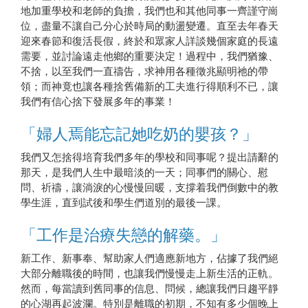
地加重學校和老師的負擔，我們也和其他同事一齊謹守崗
位，盡量不讓自己分心於時局的動盪變遷。直至去年春天
迎來春節和復活長假，終於和眾家人詳談幾個家庭的長遠
需要，並討論遠走他鄉的重要決定！過程中，我們猶豫、
不捨，以至我們一直禱告，求神用各種徵兆顯明祂的帶
楊幼欣（前普通話老師）（右）
領；而神竟也讓各種捨舊備新的工夫進行得順利不已，讓
我們有信心捨下發展多年的事業！
「婦人焉能忘記她吃奶的嬰孩？」
我們又怎捨得培育我們多年的學校和同事呢？提出請辭的
那天，是我們人生中最暗淡的一天；同事們的關心、慰
問、祈禱，讓淌淚的心慢慢回暖，支撐着我們倒數中的教
學生涯，直到試後和學生們道別的最後一課。
「工作是治療失戀的解藥。」
新工作、新事奉、幫助家人們適應新地方，佔據了我們絕
大部分離職後的時間，也讓我們慢慢走上新生活的正軌。
然而，每當讀到舊同事的信息、問候，總讓我們日趨平靜
的心湖再起波瀾。特別是離職的初期，不知有多少個晚上