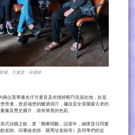
育輝、方素音、何倩婷
筆者的兩位英華書友仔方素音及何倩婷剛巧現居此地，於是
9年建成，位處城堡旁邊，曾是城堡的釀酒洞穴，據說是全英國最古老的
的畫像及歷史圖片，很有懷舊的色彩。
統英式佳餚之餘，更「雞啄唔斷」話當年，緬懷昔日同窗
家猷老師、邱秉維老師、羅秀珍老師等）及同學們的近