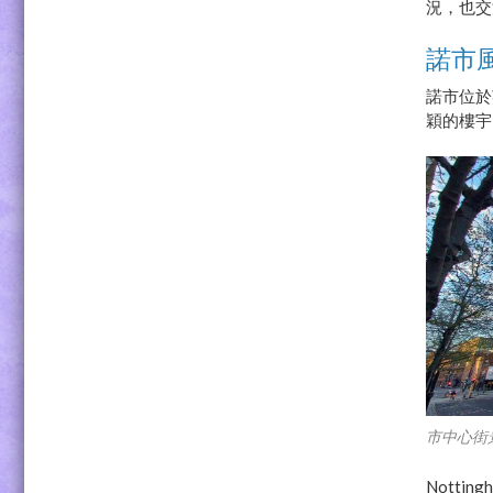
況，也交
諾市
諾市位於
穎的樓宇
市中心街
Nott