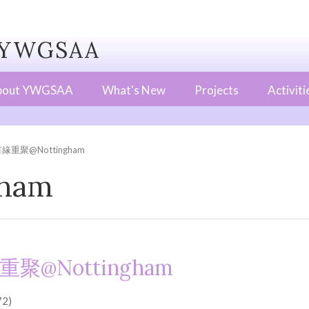
WGSAA
bout YWGSAA
What's New
Projects
Activiti
緣重聚@Nottingham
ham
重聚@Nottingham
2)