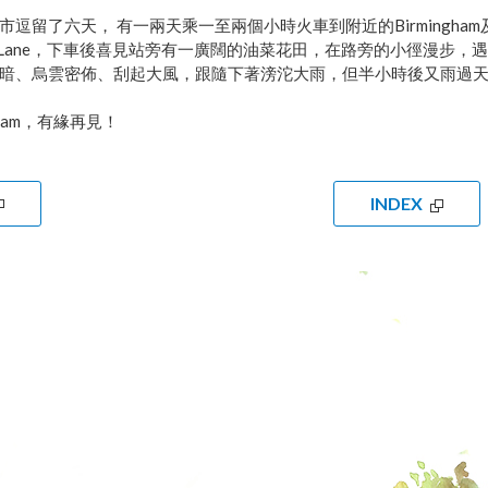
市逗留了六天， 有一兩天乘一至兩個小時火車到附近的Birmingham及
an Lane，下車後喜見站旁有一廣闊的油菜花田，在路旁的小徑漫
暗、烏雲密佈、刮起大風，跟隨下著滂沱大雨，但半小時後又雨過
ngham，有緣再見！
INDEX