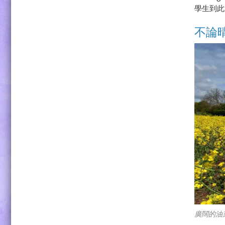
學生到此
不論
廣闊的油