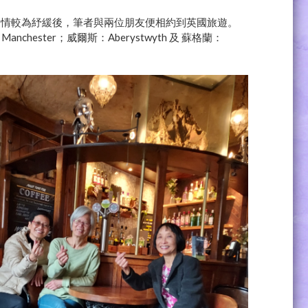
疫情較為紓緩後，筆者與兩位朋友便相約到英國旅遊。
anchester；威爾斯：Aberystwyth 及 蘇格蘭：