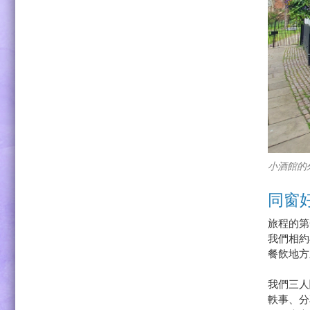
小酒館的
同窗
旅程的第
我們相約在
餐飲地方
我們三人
軼事、分