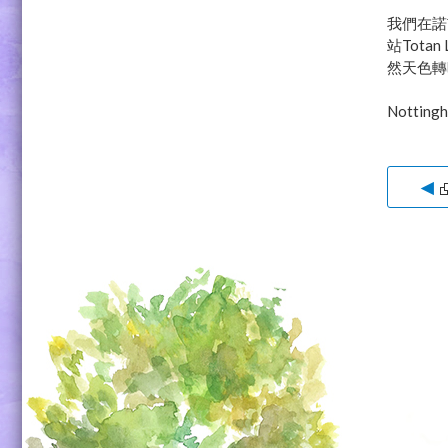
我們在諾
站Tot
然天色轉
Notti
◀