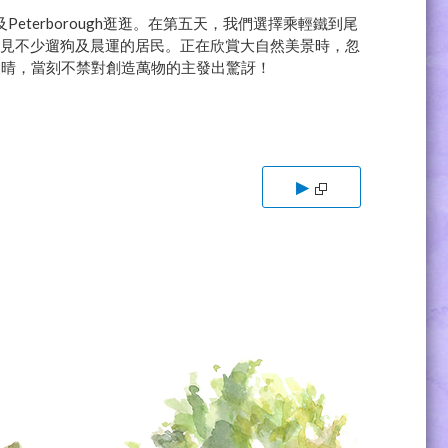
Peterborough逛逛。在第五天，我們選擇乘輕鐵到尾
步，遇見不少遛狗及晨運的居民。正在欣賞大自然美景時，忽
天晴，當刻不禁對創造萬物的主發出驚訝！
▶