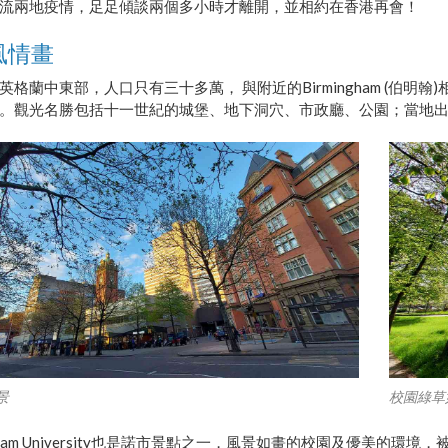
流兩地疫情，足足傾談兩個多小時才離開，並相約在香港再會！
風情畫
英格蘭中東部，人口只有三十多萬， 與附近的Birmingham (伯
。觀光名勝包括十一世紀的城堡、地下洞穴、市政廳、公園；當地出名的人
景
校園綠草
ingham University也是諾市景點之一，風景如畫的校園及優美