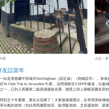
外貌
左起：黎
好友話當年
一站是英格蘭中部城市Nottingham（諾定咸）（簡稱諾市）， 
Ye Olde Trip to Jerusalem 午膳， 這間酒館在118
之一，已列入英國第二級保護建築名冊。牆壁上掛上兩幅英國皇室
闊別五十年重聚，實在太高興了！大家都雀躍萬分，在享用美味傳
享任教的老師（包括周馬佩堅校長、歐潤森老師、文昌盛老師、梁