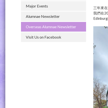
Major Events
三年來在
我們在20
Alumnae Newsletter
Edinb
Overseas Alumnae Newsletter
Visit Us on Facebook