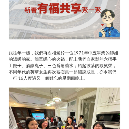
跟往年一樣，我們再次相聚於一位1971年中五畢業的師姐
的溫暖的家。簡單暖心的火鍋，配上我們自家製的六摺手
工餃子、酒釀丸子、三色番薯糖水；始起彼落的歡笑聲，
不同年代的英華女生再次被召集一起細說成長，亦令我們
一行 16人度過又一個難忘的星期四晚上。