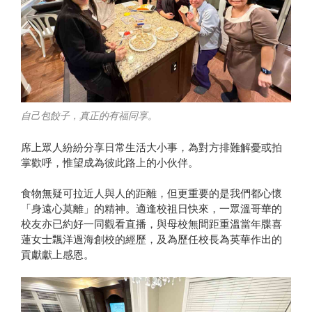
自己包餃子，真正的有福同享。
席上眾人紛紛分享日常生活大小事，為對方排難解憂或拍
掌歡呼，惟望成為彼此路上的小伙伴。
食物無疑可拉近人與人的距離，但更重要的是我們都心懷
「身遠心莫離」的精神。適逢校祖日快來，一眾溫哥華的
校友亦已約好一同觀看直播，與母校無間距重溫當年牒喜
蓮女士飄洋過海創校的經歷，及為歷任校長為英華作出的
貢獻獻上感恩。