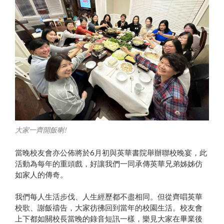
大家一齊開飯喇!
當晚校友會亦公佈將於6月初與英華書院舉辦聯校晚宴，此
活動為每年的重頭戲，好讓我們一同承傳英華兄弟姊姊仿
如家人的傳奇。
我們每人生活步伐、人生經歷都不盡相同。但從齊唱英華
校歌、謝飯禱告，大家彷彿回到當年的校園生活。校友會
上下都如關校長當晚的錄音短訊一樣，樂見大家在畢業後