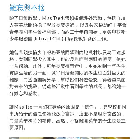
難忘與不捨
除了日常教學，Miss Tse也帶領多個課外活動，包括自加
入英華就開始擔任學校團契導師， 以及後來協助紅十字會
青年團和學生會福利部，而約二十年前開始，更參與扶輪
少年服務團 (Interact Club) 和家長教師會的工作。
她曾帶領扶輪少年服務團的同學到內地農村以及烏干達服
務，看到同學投入其中，也能反思面對困難的態度，使她
非常感動。此外，每年團契福音營中，令她看到一些學生
實際生活的另一面，像平日活潑開朗的學生也面對巨大的
難關，而透過團契分享，幫助她們釋放憂愁，得著勇氣面
對未來的挑戰。從這些活動中看到學生的成長，都讓她十
分難忘和感動。
讓Miss Tse 一直留在英華的原因是「信任」，是學校和同
事所給予的信任使她能放心嘗試，這並不是理所當然的，
而是英華獨特的精神。當然，不捨離開英華的學生也是主
要原因。