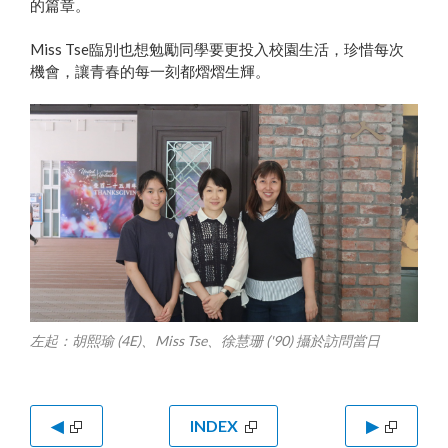
的篇章。
Miss Tse臨別也想勉勵同學要更投入校園生活，珍惜每次
機會，讓青春的每一刻都熠熠生輝。
左起：胡熙瑜 (4E)、Miss Tse、徐慧珊 ('90) 攝於訪問當日
◀
INDEX
▶