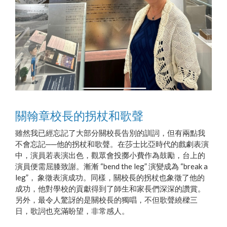
關翰章校長的拐杖和歌聲
雖然我已經忘記了大部分關校長告別的訓詞，但有兩點我
不會忘記──他的拐杖和歌聲。在莎士比亞時代的戲劇表演
中，演員若表演出色，觀眾會投擲小費作為鼓勵，台上的
演員便需屈膝致謝。漸漸 “bend the leg” 演變成為 “break a
leg”， 象徵表演成功。同樣，關校長的拐杖也象徵了他的
成功，他對學校的貢獻得到了師生和家長們深深的讚賞。
另外，最令人驚訝的是關校長的獨唱，不但歌聲繞樑三
日，歌詞也充滿盼望，非常感人。