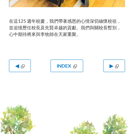
在這125 週年校慶，我們帶著感恩的心情深切緬懷校祖，
並追憶歷任校長及先賢卓越的貢獻。我們與關校長暫別，
心中期待將來與李牧師在天家重聚。
◀
INDEX
▶